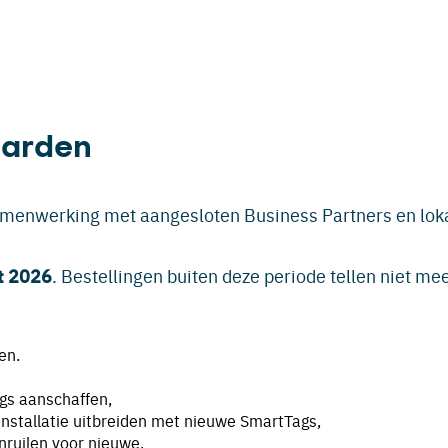
aarden
amenwerking met aangesloten Business Partners en loka
. Bestellingen buiten deze periode tellen niet me
t 2026
en.
gs aanschaffen,
stallatie uitbreiden met nieuwe SmartTags,
ruilen voor nieuwe,