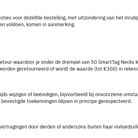
ties voor dezelfde bestelling, met uitzondering van het inrui
den voldoen, komen in aanmerking.
of retour waardoor je onder de drempel van 50 SmartTag Necks 
e worden geretourneerd of wordt de waarde (tot €300) in reken
ds wijzigen of beëindigen, bijvoorbeeld bij onvoorziene omsta
bevestigde toekenningen blijven in principe gerespecteerd.
 vertragingen door derden of anderszins buiten haar invloedssf